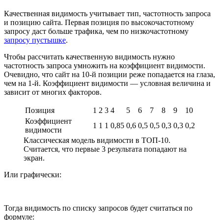
Качественная видимость учитывает тип, частотность запроса
и позицию сайта. Первая позиция по высокочастотному
запросу даст больше трафика, чем по низкочастотному
запросу пустышке
.
Чтобы рассчитать качественную видимость нужно
частотность запроса умножить на коэффициент видимости.
Очевидно, что сайт на 10-й позиции реже попадается на глаза,
чем на 1-й. Коэффициент видимости — условная величина и
зависит от многих факторов.
Позиция
1
2
3
4
5
6
7
8
9
10
Коэффициент
1
1
1
0,85
0,6
0,5
0,5
0,3
0,3
0,2
видимости
Классическая модель видимости в ТОП-10.
Считается, что первые 3 результата попадают на
экран.
Или графически:
Тогда видимость по списку запросов будет считаться по
формуле: