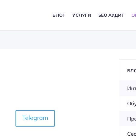
БЛОГ
УСЛУГИ
SEO АУДИТ
О
БЛ
Инт
Об
Telegram
Пр
Се