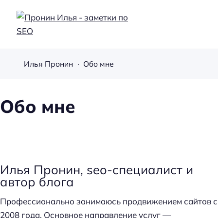
П
р
Илья Пронин
Обо мне
о
н
и
Обо мне
н
И
л
ь
Илья Пронин
,
seo-специалист
и
я
автор
блога
-
з
Профессионально занимаюсь продвижением сайтов с
а
2008 года. Основное направление услуг —