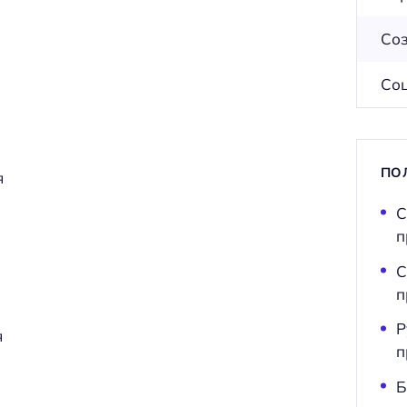
Соз
Соц
ПО
я
С
п
С
п
Р
я
п
Б