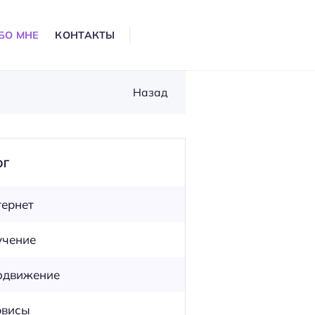
БО МНЕ
КОНТАКТЫ
Назад
ОГ
ернет
учение
одвижение
рвисы