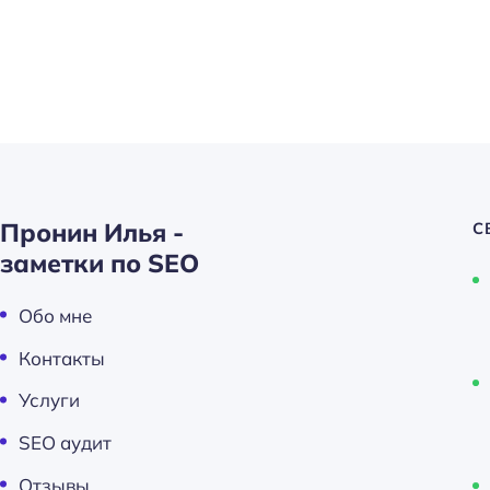
и
:
Пронин Илья -
С
заметки по SEO
Обо мне
Контакты
Услуги
SEO аудит
Отзывы