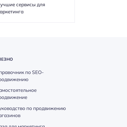
учшие сервисы для
аркетинга
ЛЕЗНО
правочник по SEO-
родвижению
амостоятельное
родвижение
уководство по продвижению
агазинов
аза для маркетинга