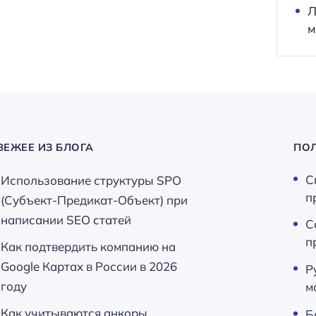
Л
м
ВЕЖЕЕ ИЗ БЛОГА
ПО
С
Использование структуры SPO
п
(Субъект-Предикат-Объект) при
написании SEO статей
С
п
Как подтвердить компанию на
Google Картах в России в 2026
Р
году
м
Как учитываются анкоры
Б