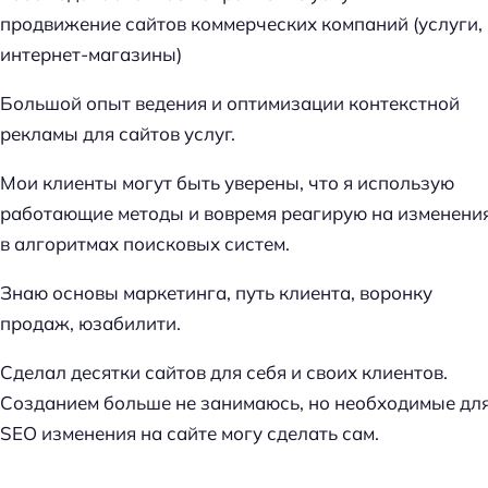
м
продвижение сайтов коммерческих компаний (услуги,
е
интернет-магазины)
т
к
Большой опыт ведения и оптимизации контекстной
и
рекламы для сайтов услуг.
п
Мои клиенты могут быть уверены, что я использую
о
работающие методы и вовремя реагирую на изменени
S
в алгоритмах поисковых систем.
E
O
Знаю основы маркетинга, путь клиента, воронку
продаж, юзабилити.
Сделал десятки сайтов для себя и своих клиентов.
Н
Созданием больше не занимаюсь, но необходимые дл
а
SEO изменения на сайте могу сделать сам.
й
т