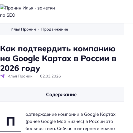
П
р
Илья Пронин
Продвижение
о
н
Как подтвердить компанию
и
на Google Картах в России в
н
И
2026 году
л
Илья Пронин
02.03.2026
ь
я
-
Содержание
з
а
одтверждение компании в Google Картах
м
П
(ранее Google Мой Бизнес) в России это
е
больная тема. Сейчас в интернете можно
т