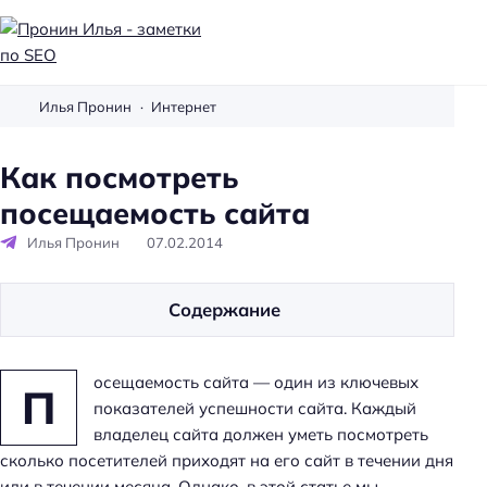
П
р
Илья Пронин
Интернет
о
н
Как посмотреть
и
посещаемость сайта
н
И
Илья Пронин
07.02.2014
л
ь
Содержание
я
-
з
осещаемость сайта — один из ключевых
П
а
показателей успешности сайта. Каждый
м
владелец сайта должен уметь посмотреть
е
сколько посетителей приходят на его сайт в течении дня
т
или в течении месяца. Однако, в этой статье мы