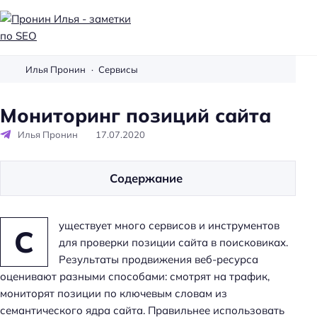
П
р
Илья Пронин
Сервисы
о
н
Мониторинг позиций сайта
и
Илья Пронин
17.07.2020
н
И
л
Содержание
ь
я
-
уществует много сервисов и инструментов
С
з
для проверки позиции сайта в поисковиках.
а
Результаты продвижения веб-ресурса
м
оценивают разными способами: смотрят на трафик,
е
мониторят позиции по ключевым словам из
т
семантического ядра сайта. Правильнее использовать