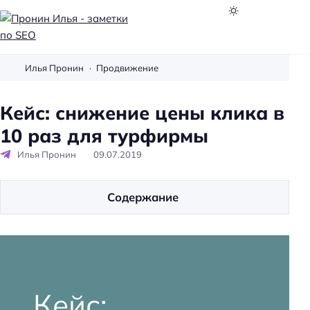
П
р
Илья Пронин
Продвижение
о
н
Кейс: снижение цены клика в
и
10 раз для турфирмы
н
И
Илья Пронин
09.07.2019
л
ь
Содержание
я
-
з
а
м
е
Кейс:
т