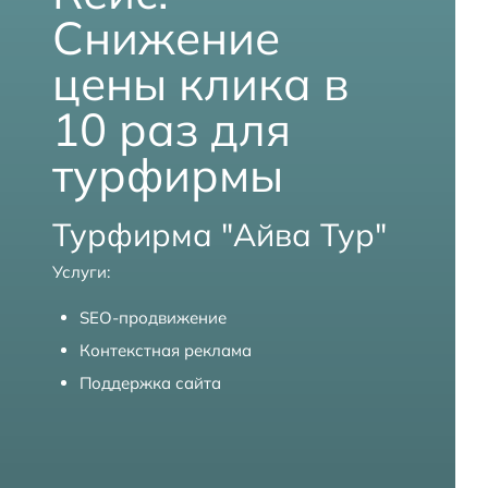
к
Снижение
и
п
цены клика в
о
10 раз для
S
E
турфирмы
O
Турфирма "Айва Тур"
Услуги:
SEO-продвижение
Контекстная реклама
Поддержка сайта