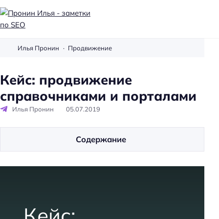
П
р
Илья Пронин
Продвижение
о
н
Кейс: продвижение
и
справочниками и порталами
н
И
Илья Пронин
05.07.2019
л
ь
Содержание
я
-
з
а
м
е
Кейс:
т