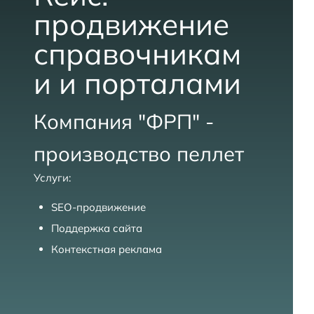
к
продвижение
и
п
справочникам
о
и и порталами
S
E
O
Компания "ФРП" -
производство пеллет
Услуги:
SEO-продвижение
Поддержка сайта
Контекстная реклама