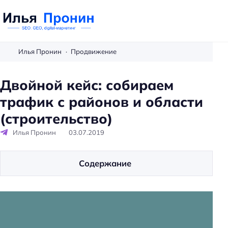
П
р
Илья Пронин
Продвижение
о
н
Двойной кейс: собираем
и
трафик с районов и области
н
И
(строительство)
л
Илья Пронин
03.07.2019
ь
я
-
Содержание
з
а
м
е
т