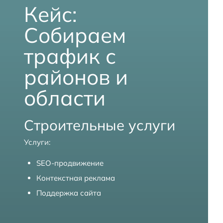
Кейс:
к
и
Собираем
п
о
трафик с
S
E
районов и
O
области
Строительные услуги
Услуги:
SEO-продвижение
Контекстная реклама
Поддержка сайта