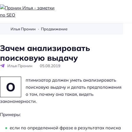
П
р
Илья Пронин
Продвижение
о
н
Зачем анализировать
и
поисковую выдачу
н
И
Илья Пронин
05.08.2019
л
ь
птимизатор должен уметь анализировать
О
я
поисковую выдачу и делать предположения
-
о том, почему она такая, видеть
з
закономерности.
а
м
Примеры:
е
если по определенной фразе в результатах поиска
т