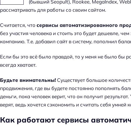
(бывший Seopult), Rookee, MegaIndex, WebE
м
рассматривать для работы со своим сайтом.
е
т
Считается, что
сервисы автоматизированного про
к
без участия человека и стоить это будет дешевле, че
и
компанию. Т.е. добавил сайт в систему, пополнил бала
п
о
Если бы это всё было правдой, то у меня не было бы ра
S
всегда хватает.
E
O
Будьте внимательны!
Существует большое количест
продвижения, где вы будете постоянно пополнять бала
деньги, пока человек верит, что он получит результат.
верят, ведь хочется сэкономить и считать себя умней 
Как работают сервисы автоматич