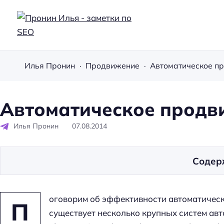
П
р
Илья Пронин
Продвижение
Автоматическое п
о
н
и
Автоматическое продв
н
Илья Пронин
07.08.2014
И
л
ь
Содер
я
-
оговорим об эффективности автоматическ
з
П
существует несколько крупных систем авт
а