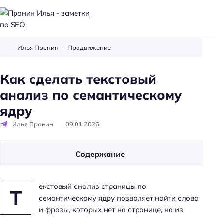
П
р
Илья Пронин
Продвижение
о
н
Как сделать текстовый
и
анализ по семантическому
н
И
ядру
л
Илья Пронин
09.01.2026
ь
я
-
Содержание
з
а
екстовый анализ страницы по
м
Т
семантическому ядру позволяет найти слова
е
и фразы, которых нет на странице, но из
т