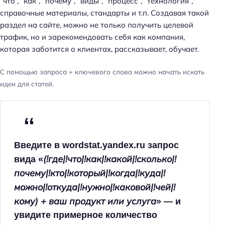
“что”, “как”, “почему”, “виды”, “процесс”, “технология”,
справочные материалы, стандарты и т.п. Создавая такой
раздел на сайте, можно не только получить целевой
трафик, но и зарекомендовать себя как компания,
которая заботится о клиентах, рассказывает, обучает.
С помощью запроса + ключевого слова можно начать искать
идеи для статей.
Введите в wordstat.yandex.ru запрос
(!где|!что|!как|!какой|!сколько|!
вида «
почему|!кто|!который|!когда|!куда|!
можно|!откуда|!нужно|!каковой|!чей|!
кому) + ваш продукт или услуга
» — и
увидите примерное количество