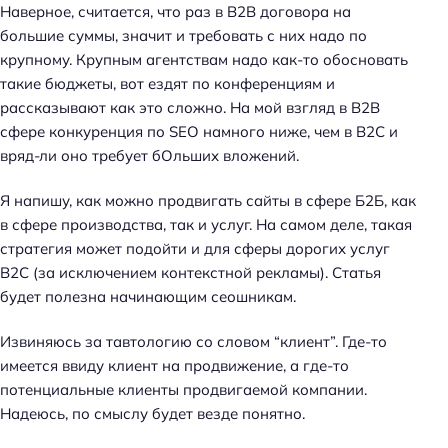
к
Наверное, считается, что раз в B2B договора на
и
большие суммы, значит и требовать с них надо по
п
крупному. Крупным агентствам надо как-то обосновать
о
такие бюджеты, вот ездят по конференциям и
S
рассказывают как это сложно. На мой взгляд в B2B
E
сфере конкуренция по SEO намного ниже, чем в B2C и
O
вряд-ли оно требует бОльших вложений.
Я напишу, как можно продвигать сайты в сфере Б2Б, как
в сфере производства, так и услуг. На самом деле, такая
стратегия может подойти и для сферы дорогих услуг
B2C (за исключением контекстной рекламы). Статья
будет полезна начинающим сеошникам.
Извиняюсь за тавтологию со словом “клиент”. Где-то
имеется ввиду клиент на продвижение, а где-то
потенциальные клиенты продвигаемой компании.
Надеюсь, по смыслу будет везде понятно.