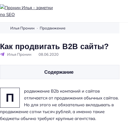
П
р
Илья Пронин
Продвижение
о
н
Как продвигать B2B сайты?
и
Илья Пронин
08.06.2020
н
И
л
Содержание
ь
я
-
родвижение B2b компаний и сайтов
П
з
отличается от продвижения обычных сайтов.
а
Но для этого не обязательно вкладывать в
м
продвижение сотни тысяч рублей, а именно такие
е
бюджеты обычно требуют крупные агентства.
т