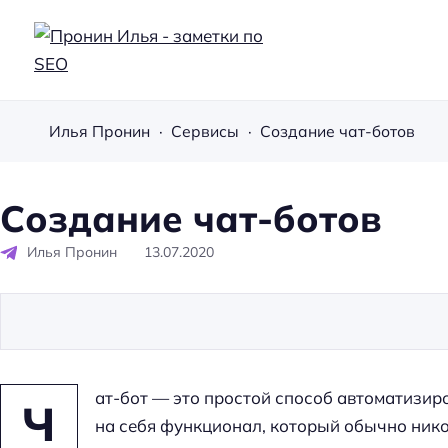
П
р
Илья Пронин
Сервисы
Создание чат-ботов
о
н
и
Создание чат-ботов
н
Илья Пронин
13.07.2020
И
л
ь
я
-
ат-бот — это простой способ автоматизи
з
Ч
на себя функционал, который обычно нико
а