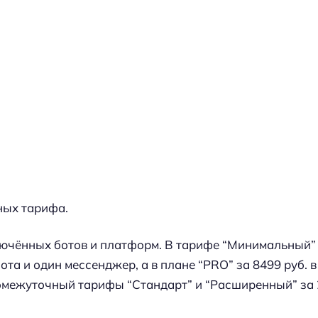
ных тарифа.
лючённых ботов и платформ. В тарифе “Минимальный” з
та и один мессенджер, а в плане “PRO” за 8499 руб. в
омежуточный тарифы “Стандарт” и “Расширенный” за 2