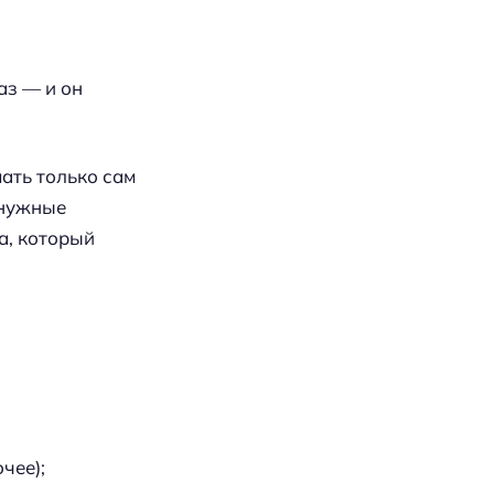
аз — и он
ать только сам
 нужные
а, который
чее);