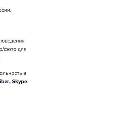
рсии.
поведения.
о/фото для
.
альность в
ber, Skype
.