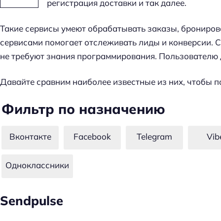
регистрация доставки и так далее.
м
е
Такие сервисы умеют обрабатывать заказы, брониров
т
сервисами помогает отслеживать лиды и конверсии. 
к
не требуют знания программирования. Пользователю 
и
п
Давайте сравним наиболее известные из них, чтобы по
о
S
Фильтр по назначению
E
O
Вконтакте
Facebook
Telegram
Vib
Одноклассники
Sendpulse