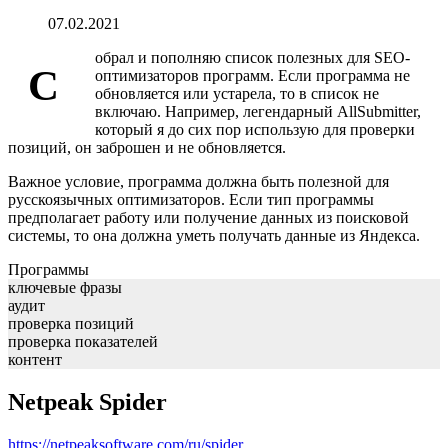
07.02.2021
обрал и пополняю список полезных для SEO-
С
оптимизаторов программ. Если программа не
обновляется или устарела, то в список не
включаю. Например, легендарный AllSubmitter,
который я до сих пор использую для проверки
позиций, он заброшен и не обновляется.
Важное условие, программа должна быть полезной для
русскоязычных оптимизаторов. Если тип программы
предполагает работу или получение данных из поисковой
системы, то она должна уметь получать данные из Яндекса.
Программы
ключевые фразы
аудит
проверка позиций
проверка показателей
контент
Netpeak Spider
https://netpeaksoftware.com/ru/spider