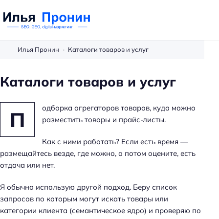
П
р
Илья Пронин
Каталоги товаров и услуг
о
н
Каталоги товаров и услуг
и
н
одборка агрегаторов товаров, куда можно
И
П
разместить товары и прайс-листы.
л
ь
Как с ними работать? Если есть время —
я
размещайтесь везде, где можно, а потом оцените, есть
-
отдача или нет.
з
а
Я обычно использую другой подход. Беру список
м
запросов по которым могут искать товары или
е
категории клиента (семантическое ядро) и проверяю по
т