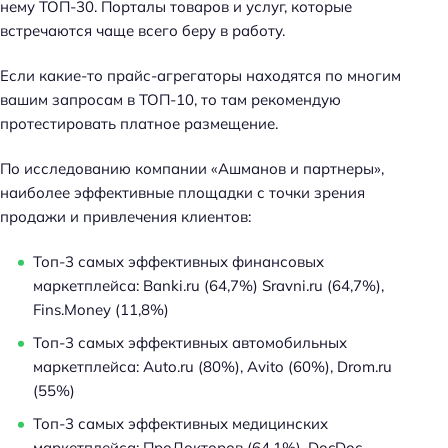
нему ТОП-30. Порталы товаров и услуг, которые
к
встречаются чаще всего беру в работу.
и
п
Если какие-то прайс-агрегаторы находятся по многим
о
вашим запросам в ТОП-10, то там рекомендую
S
протестировать платное размещение.
E
O
По исследованию компании «Ашманов и партнеры»,
наиболее эффективные площадки с точки зрения
продажи и привлечения клиентов:
Топ-3 самых эффективных финансовых
маркетплейса: Banki.ru (64,7%) Sravni.ru (64,7%),
Fins.Money (11,8%)
Топ-3 самых эффективных автомобильных
маркетплейса: Auto.ru (80%), Avito (60%), Drom.ru
(55%)
Топ-3 самых эффективных медицинских
маркетплейса: ПроДокторов (64,1%), DocDoc