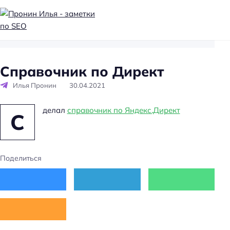
П
р
о
Справочник по Директ
н
Илья Пронин
30.04.2021
и
н
делал
справочник по Яндекс.Директ
И
С
л
ь
я
Поделиться
-
з
а
м
е
т