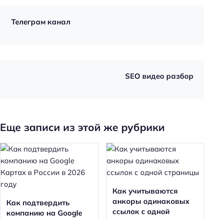
к
и
Телеграм канал
п
о
S
E
O
SEO видео разбор
Еще записи из этой же рубрики
Как учитываются
анкоры одинаковых
Как подтвердить
ссылок с одной
компанию на Google